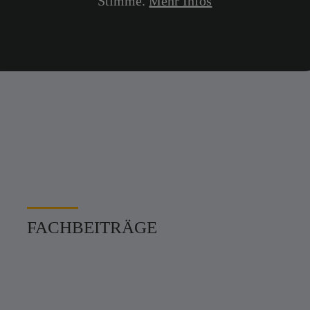
Stimme.
Mehr Infos
UNSER ZIEL
Der Flughafen Tempelhof
als ein Ort der Zukunft in
Berlin
FACHBEITRÄGE
Denkmal
&