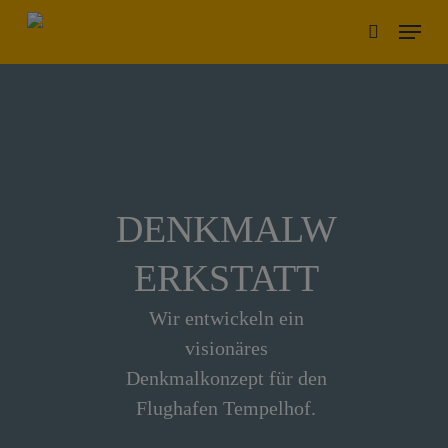
Skip
Menu
to
search
main
content
DENKMALW
ERKSTATT
Wir entwickeln ein
visionäres
Denkmalkonzept für den
Flughafen Tempelhof.