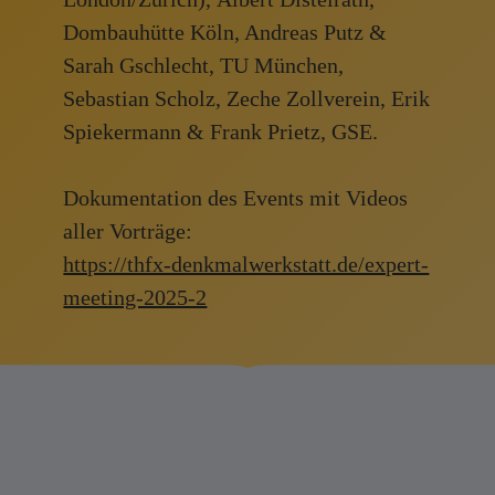
Format für fachlichen
Dombauhütte Köln,
Andreas Putz
&
Austausch
Sarah Gschlecht,
TU München
,
Sebastian Scholz,
Zeche Zollverein
, Erik
Spiekermann
&
Frank Prietz,
GSE.
Dokumentation des Events mit Videos
aller Vorträge:
https://thfx-denkmalwerkstatt.de/expert-
meeting-2025-2
THEMEN
Die Denkmalwerkstatt