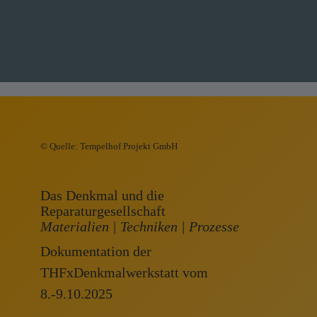
© Quelle: Tempelhof Projekt GmbH
EXPERT
Das Denkmal und die
Reparaturgesellschaft
MEETINGS
Materialien | Techniken | Prozesse
Expert:innen
Dokumentation der
verschiedenster
THFxDenkmalwerkstatt vom
Disziplinen arbeiten
8.-9.10.2025
gemeinsam vor Ort am