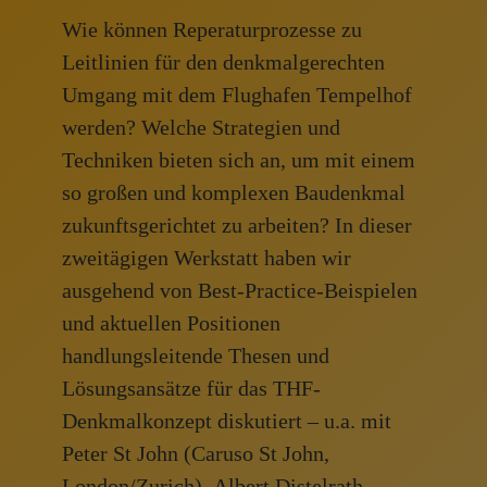
Denkmal
Wie können Reperaturprozesse zu
Leitlinien für den denkmalgerechten
Umgang mit dem Flughafen Tempelhof
werden? Welche Strategien und
Techniken bieten sich an, um mit einem
so großen und komplexen Baudenkmal
zukunftsgerichtet zu arbeiten? In dieser
zweitägigen Werkstatt haben wir
ausgehend von Best-Practice-Beispielen
und aktuellen Positionen
handlungsleitende Thesen und
FORMAT
Lösungsansätze für das THF-
Denkmalkonzept diskutiert – u.a. mit
Die Expert Meetings als
Peter St John
(Caruso St John,
innovatives, kreatives
London/Zurich),
Albert Distelrath,