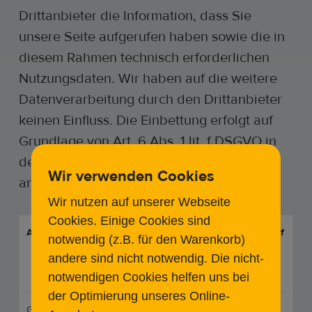
Drittanbieter die Information, dass Sie
unsere Seite aufgerufen haben sowie die in
diesem Rahmen technisch erforderlichen
Nutzungsdaten. Wir haben auf die weitere
Datenverarbeitung durch den Drittanbieter
keinen Einfluss. Die Einbettung erfolgt auf
Grundlage von Art. 6 Abs. 1 lit. f DSGVO in
dem Interesse, unsere Seite möglichst
Wir verwenden Cookies
ansprechend und informativ zu gestalten.
Wir nutzen auf unserer Webseite
Cookies. Einige Cookies sind
Anbieter
Technische
Ausübung Ihres Rechts auf
notwendig (z.B. für den Warenkorb)
Funktion
Widerspruch
andere sind nicht notwendig. Die nicht-
oder Inhalt
notwendigen Cookies helfen uns bei
der Optimierung unseres Online-
Google
jQuery
Wenn Sie der Verarbeitung