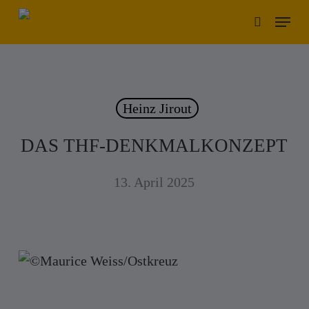
Skip
Menu
to
search
main
content
Heinz Jirout
DAS THF-DENKMALKONZEPT
13. April 2025