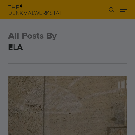
Skip
Menu
to
search
main
content
All Posts By
ELA