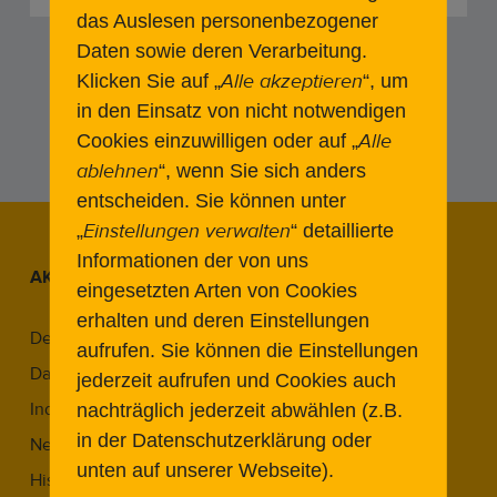
das Auslesen personenbezogener
Daten sowie deren Verarbeitung.
Alle akzeptieren
Klicken Sie auf „
“, um
1
2
Next
in den Einsatz von nicht notwendigen
Alle
Cookies einzuwilligen oder auf „
ablehnen
“, wenn Sie sich anders
entscheiden.
Sie können unter
Einstellungen verwalten
„
“ detaillierte
Informationen der von uns
AKTUELLE BEITRÄGE
eingesetzten Arten von Cookies
erhalten und deren Einstellungen
Denkmal & Reparaturgesellschaft
aufrufen. Sie können die Einstellungen
Das THF-Denkmalkonzept
jederzeit aufrufen und Cookies auch
Industriekultur in Berlin
nachträglich jederzeit abwählen (z.B.
in der Datenschutzerklärung oder
Neue Wege im Denkmal
unten auf unserer Webseite).
Historic Airports Revisited