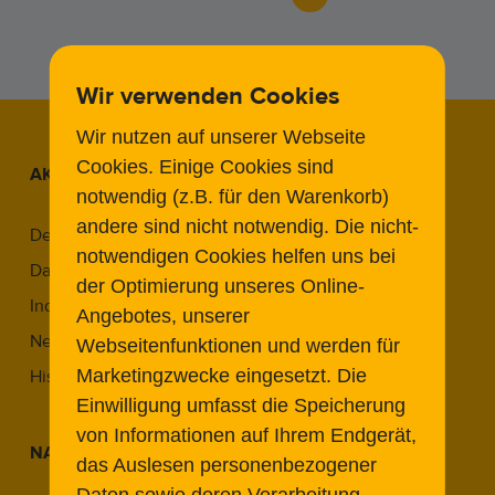
Wir verwenden Cookies
Wir nutzen auf unserer Webseite
Cookies. Einige Cookies sind
AKTUELLE BEITRÄGE
notwendig (z.B. für den Warenkorb)
andere sind nicht notwendig. Die nicht-
Denkmal & Reparaturgesellschaft
notwendigen Cookies helfen uns bei
Das THF-Denkmalkonzept
der Optimierung unseres Online-
Industriekultur in Berlin
Angebotes, unserer
Neue Wege im Denkmal
Webseitenfunktionen und werden für
Marketingzwecke eingesetzt.
Die
Historic Airports Revisited
Einwilligung umfasst die Speicherung
von Informationen auf Ihrem Endgerät,
NAVIGATION
das Auslesen personenbezogener