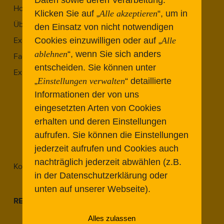
Daten sowie deren Verarbeitung.
Home
Klicken Sie auf „
Alle akzeptieren
“, um in
Über Uns
den Einsatz von nicht notwendigen
Expert:innen
Cookies einzuwilligen oder auf „
Alle
ablehnen
“, wenn Sie sich anders
Fachbeiträge
entscheiden.
Sie können unter
Expert Meetings
„
Einstellungen verwalten
“ detaillierte
Expert Meeting 2022.1
Informationen der von uns
Expert Meeting 2023.1
eingesetzten Arten von Cookies
Expert Meeting 2023.2
erhalten und deren Einstellungen
Expert Meeting 2024.1
aufrufen. Sie können die Einstellungen
Expert Meeting 2025.2
jederzeit aufrufen und Cookies auch
nachträglich jederzeit abwählen (z.B.
Kontakt
in der Datenschutzerklärung oder
unten auf unserer Webseite).
RECHTLICHES
Alles zulassen