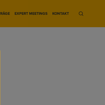
search
TRÄGE
EXPERT MEETINGS
KONTAKT
rnehmer
sowohl visionärer Physiker als auch
hmer. Ziel seiner unternehmerischen
 der Aufbau einer wirtschaftlich
und CO2-freien Energiewirtschaft auf