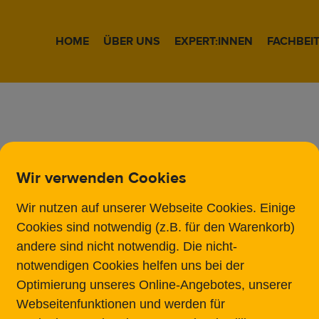
HOME
ÜBER UNS
EXPERT:INNEN
FACHBEI
Wir verwenden Cookies
Wir nutzen auf unserer Webseite Cookies. Einige
Physiker und Unte
Cookies sind notwendig (z.B. für den Warenkorb)
andere sind nicht notwendig. Die nicht-
Alexander Voigt ist 
notwendigen Cookies helfen uns bei der
praktischer Unterne
Optimierung unseres Online-Angebotes, unserer
Tätigkeit war und ist
Webseitenfunktionen und werden für
wettbewerbsfähigen 