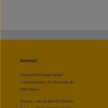
rer Energien. Schon früh erkannte er,
Erzeugung von erneuerbarer Energie
en für ihre optimale Nutzung geben
gt gründete SOLON, Q-cells, Younicos
ll ist er Vorstand der HH2E AG.
KONTAKT
Tempelhof Projekt GmbH
Columbiadamm 10, Gebäude A2
12101 Berlin
Telefon: +49 30 200 03 74-000