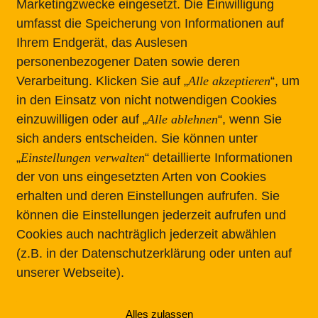
Marketingzwecke eingesetzt.
Die Einwilligung
Grundlage erneuerba
umfasst die Speicherung von Informationen auf
dass es neben der 
Ihrem Endgerät, das Auslesen
dringend Technologi
personenbezogener Daten sowie deren
muss. Alexander Voi
Verarbeitung. Klicken Sie auf „
Alle akzeptieren
“, um
in den Einsatz von nicht notwendigen Cookies
und Lumenion. Aktue
einzuwilligen oder auf „
Alle ablehnen
“, wenn Sie
sich anders entscheiden.
Sie können unter
„
Einstellungen verwalten
“ detaillierte Informationen
der von uns eingesetzten Arten von Cookies
TION
RECHTLICHES
erhalten und deren Einstellungen aufrufen. Sie
können die Einstellungen jederzeit aufrufen und
Impressum
Cookies auch nachträglich jederzeit abwählen
s
Datenschutz
(z.B. in der Datenschutzerklärung oder unten auf
nnen
unserer Webseite).
träge
eetings
Alles zulassen