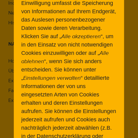
Einwilligung umfasst die Speicherung
Industriekultur in Berlin
von Informationen auf Ihrem Endgerät,
Neue Wege im Denkmal
das Auslesen personenbezogener
Historic Airports Revisited
Daten sowie deren Verarbeitung.
Alle akzeptieren
Klicken Sie auf „
“, um
NAVIGATION
in den Einsatz von nicht notwendigen
Alle
Cookies einzuwilligen oder auf „
ablehnen
Home
“, wenn Sie sich anders
entscheiden.
Sie können unter
Über Uns
Einstellungen verwalten
„
“ detaillierte
Expert:innen
Informationen der von uns
Fachbeiträge
eingesetzten Arten von Cookies
Expert Meetings
erhalten und deren Einstellungen
Expert Meeting 2022.1
aufrufen. Sie können die Einstellungen
Expert Meeting 2023.1
jederzeit aufrufen und Cookies auch
Expert Meeting 2023.2
nachträglich jederzeit abwählen (z.B.
in der Datenschutzerklärung oder
Expert Meeting 2024.1