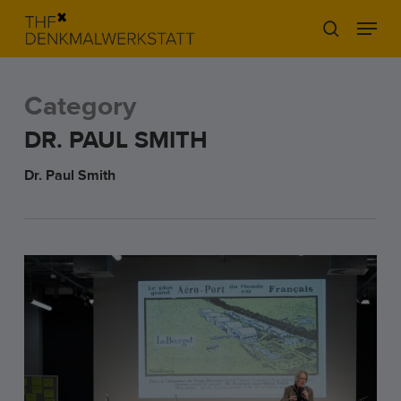
Skip
Menu
to
search
main
content
Category
DR. PAUL SMITH
Dr. Paul Smith