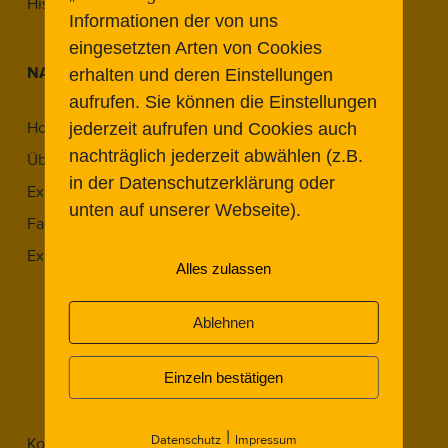
Historic Airports Revisited
Informationen der von uns
eingesetzten Arten von Cookies
NAVIGATION
erhalten und deren Einstellungen
aufrufen. Sie können die Einstellungen
Home
jederzeit aufrufen und Cookies auch
nachträglich jederzeit abwählen (z.B.
Über Uns
in der Datenschutzerklärung oder
Expert:innen
unten auf unserer Webseite).
Fachbeiträge
Expert Meetings
Alles zulassen
Expert Meeting 2022.1
Expert Meeting 2023.1
Ablehnen
Expert Meeting 2023.2
Expert Meeting 2024.1
Einzeln bestätigen
Expert Meeting 2025.2
|
Datenschutz
Impressum
Kontakt