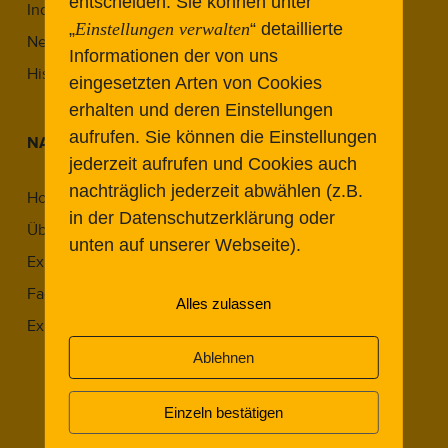
entscheiden.
Sie können unter
Industriekultur in Berlin
„
Einstellungen verwalten
“ detaillierte
Neue Wege im Denkmal
Informationen der von uns
Historic Airports Revisited
eingesetzten Arten von Cookies
erhalten und deren Einstellungen
aufrufen. Sie können die Einstellungen
NAVIGATION
jederzeit aufrufen und Cookies auch
nachträglich jederzeit abwählen (z.B.
Home
in der Datenschutzerklärung oder
Über Uns
unten auf unserer Webseite).
Expert:innen
Fachbeiträge
Alles zulassen
Expert Meetings
Expert Meeting 2022.1
Ablehnen
Expert Meeting 2023.1
Einzeln bestätigen
Expert Meeting 2023.2
Expert Meeting 2024.1