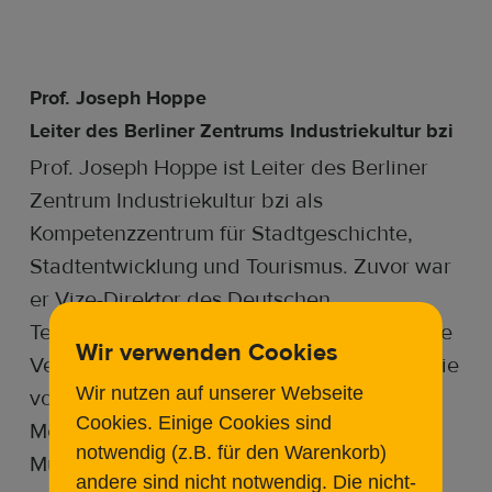
Prof. Joseph Hoppe
Leiter des Berliner Zentrums Industriekultur bzi
Prof. Joseph Hoppe ist Leiter des Berliner
Zentrum Industriekultur bzi als
Kompetenzzentrum für Stadtgeschichte,
Stadtentwicklung und Tourismus. Zuvor war
er Vize-Direktor des Deutschen
Technikmuseums in Berlin. Er hat zahlreiche
Wir verwenden Cookies
Veröffentlichungen und Vorträge zur Historie
Wir nutzen auf unserer Webseite
von Berliner Industriekultur,
Cookies. Einige Cookies sind
Mediengeschichte sowie allgemeiner
notwendig (z.B. für den Warenkorb)
Museumspraxis publiziert bzw. gehalten.
andere sind nicht notwendig. Die nicht-