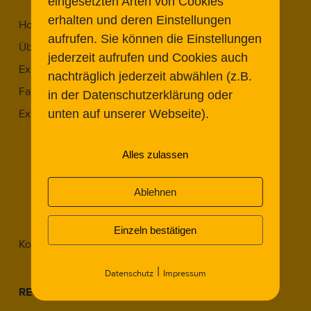
eingesetzten Arten von Cookies
erhalten und deren Einstellungen
Home
aufrufen. Sie können die Einstellungen
Über Uns
jederzeit aufrufen und Cookies auch
Expert:innen
nachträglich jederzeit abwählen (z.B.
Fachbeiträge
in der Datenschutzerklärung oder
unten auf unserer Webseite).
Expert Meetings
Expert Meeting 2022.1
Expert Meeting 2023.1
Alles zulassen
Expert Meeting 2023.2
Ablehnen
Expert Meeting 2024.1
Expert Meeting 2025.2
Einzeln bestätigen
Kontakt
|
Datenschutz
Impressum
RECHTLICHES