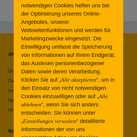
notwendigen Cookies helfen uns bei
der Optimierung unseres Online-
Angebotes, unserer
Webseitenfunktionen und werden für
Marketingzwecke eingesetzt.
Die
Einwilligung umfasst die Speicherung
AKTUELLE BEITRÄGE
von Informationen auf Ihrem Endgerät,
das Auslesen personenbezogener
Denkmal & Reparaturgesellschaft
Daten sowie deren Verarbeitung.
Klicken Sie auf „
Alle akzeptieren
“, um in
Das THF-Denkmalkonzept
den Einsatz von nicht notwendigen
Industriekultur in Berlin
Cookies einzuwilligen oder auf „
Alle
Neue Wege im Denkmal
ablehnen
“, wenn Sie sich anders
Historic Airports Revisited
entscheiden.
Sie können unter
„
Einstellungen verwalten
“ detaillierte
Informationen der von uns
NAVIGATION