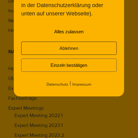
Das THF-Denkmalkonzept
in der Datenschutzerklärung oder
Industriekultur in Berlin
unten auf unserer Webseite).
Neue Wege im Denkmal
Historic Airports Revisited
Alles zulassen
Ablehnen
NAVIGATION
Einzeln bestätigen
Home
Über Uns
|
Datenschutz
Impressum
Expert:innen
Fachbeiträge
Expert Meetings
Expert Meeting 2022.1
Expert Meeting 2023.1
Expert Meeting 2023.2