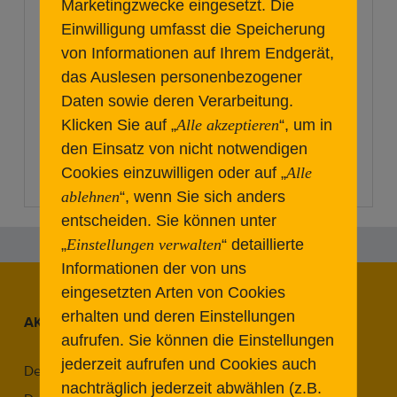
Marketingzwecke eingesetzt.
Die
Einwilligung umfasst die Speicherung
von Informationen auf Ihrem Endgerät,
das Auslesen personenbezogener
Daten sowie deren Verarbeitung.
Klicken Sie auf „
Alle akzeptieren
“, um in
den Einsatz von nicht notwendigen
Cookies einzuwilligen oder auf „
Alle
ablehnen
“, wenn Sie sich anders
entscheiden.
Sie können unter
„
Einstellungen verwalten
“ detaillierte
Informationen der von uns
eingesetzten Arten von Cookies
erhalten und deren Einstellungen
AKTUELLE BEITRÄGE
aufrufen. Sie können die Einstellungen
jederzeit aufrufen und Cookies auch
Denkmal & Reparaturgesellschaft
nachträglich jederzeit abwählen (z.B.