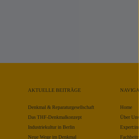
Good Practice Wheel als Strategie für
den Flughafen Tempelhof
4. September 2023
AKTUELLE BEITRÄGE
NAVIGA
Denkmal & Reparaturgesellschaft
Home
Das THF-Denkmalkonzept
Über Un
Industriekultur in Berlin
Expert:in
Neue Wege im Denkmal
Fachbeitr