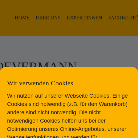
HOME
ÜBER UNS
EXPERT:INNEN
FACHBEITR
E OEVERMANN
Wir verwenden Cookies
Wir nutzen auf unserer Webseite Cookies. Einige
Cookies sind notwendig (z.B. für den Warenkorb)
andere sind nicht notwendig. Die nicht-
notwendigen Cookies helfen uns bei der
Optimierung unseres Online-Angebotes, unserer
Webseitenfunktionen und werden für