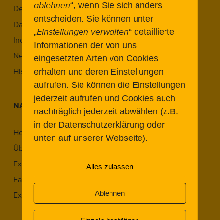
ablehnen
“, wenn Sie sich anders
Denkmal & Reparaturgesellschaft
entscheiden.
Sie können unter
Das THF-Denkmalkonzept
Einstellungen verwalten
„
“ detaillierte
Industriekultur in Berlin
Informationen der von uns
Neue Wege im Denkmal
eingesetzten Arten von Cookies
erhalten und deren Einstellungen
Historic Airports Revisited
aufrufen. Sie können die Einstellungen
jederzeit aufrufen und Cookies auch
NAVIGATION
nachträglich jederzeit abwählen (z.B.
in der Datenschutzerklärung oder
Home
unten auf unserer Webseite).
Über Uns
Expert:innen
Alles zulassen
Fachbeiträge
Ablehnen
Expert Meetings
Expert Meeting 2022.1