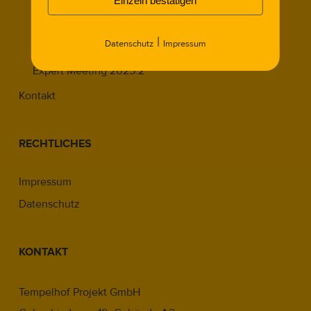
Einzeln bestätigen
Expert Meeting 2023.1
Expert Meeting 2023.2
|
Datenschutz
Impressum
Expert Meeting 2024.1
Expert Meeting 2025.2
Kontakt
RECHTLICHES
Impressum
Datenschutz
KONTAKT
Tempelhof Projekt GmbH